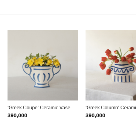
ramic Vase
‘Greek Column’ Ceramic Vase
‘Volute’
390,000
390,00